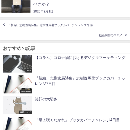
べきか？
2020年9月1日
『新編、志樹逸馬詩集』志樹逸馬著ブックカバーチャレンジ7日目
動画制作のススメ
おすすめの記事
【コラム】コロナ禍におけるデジタルマーケティング
WEB
『新編、志樹逸馬詩集』志樹逸馬著ブックカバーチャ
レンジ7日目
what's new
笑顔の大切さ
教育について
「母よ嘆くなかれ」ブックカバーチャレンジ4日目