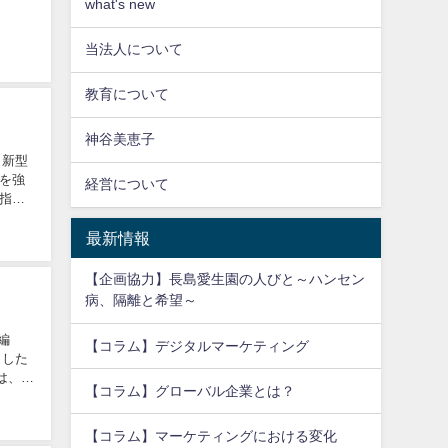
what's new
当法人について
教育について
神谷美恵子
、新型
を強
経営について
指せ
最新情報
【企画協力】長島愛生園の人びと～ハンセン
病、隔離と希望～
編
【コラム】デジタルマーケティング
ました
は、そ
【コラム】グローバル企業とは？
【コラム】マーケティングにおける変化