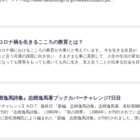
＞＞http://www.nakanosogo.or.jp/media/kotoba29.pdf...
コロナ禍を生きるこころの教育とは？
コロナ禍におけるこころの教育が大事だと考えています。 今を生きる全員が
スと言う共通の課題に向き合い、さまざまな事に直面して、人生や生活の変化
になっても障害をもっても老いても共に生き、支え合うことが出来る社会を目
の活動も推進してまいります。 withコロナ時...
樹逸馬詩集』志樹逸馬著ブックカバーチャレンジ7日目
ーチャレンジ】ＮO.7、最終日 『新編、志樹逸馬詩集』志樹逸馬著、若松英輔
1月刊行 『志樹逸馬詩集』（1960年）『島の四季』（1984年）が刊行されてい
年1月に若松英輔氏により編まれた『新編 志樹逸馬詩集』が刊行されました。実
50年に『志樹逸馬詩集』が...