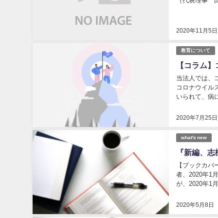
（代表理事 田中） ＞
2020年11月5日
教育について
【コラム】
当法人では、
コロナウイル
いられて、病
るよう、当法人
2020年7月25日
what's new
『新編、志
【ブックカバ
者、2020年
が、2020
れより前、19
2020年5月8日