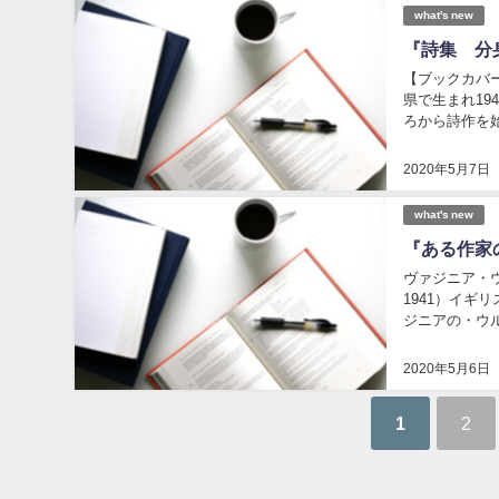
what's new
『詩集 分
【ブックカバー
県で生まれ19
ろから詩作を
に生きようとす
2020年5月7日
what's new
『ある作家
ヴァジニア・ウ
1941）イギ
ジニアの・ウ
の小説の筋や時
2020年5月6日
1
2