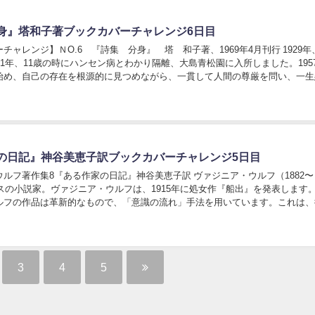
身』塔和子著ブックカバーチャレンジ6日目
チャレンジ】ＮO.6 『詩集 分身』 塔 和子著、1969年4月刊行 1929
41年、11歳の時にハンセン病とわかり隔離、大島青松園に入所しました。195
始め、自己の存在を根源的に見つめながら、一貫して人間の尊厳を問い、一生
る魂の叫びとして、199...
の日記』神谷美恵子訳ブックカバーチャレンジ5日目
ルフ著作集8『ある作家の日記』神谷美恵子訳 ヴァジニア・ウルフ（1882〜
リスの小説家。ヴァジニア・ウルフは、1915年に処女作『船出』を発表します
ルフの作品は革新的なもので、「意識の流れ」手法を用いています。これは、
間の枠などに従事しないで、絶えず移ろい...
3
4
5