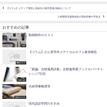
【コラム】メディア環境と高校生の進学意識の動向について
人材開発支援助成金の受給対象や手続き
おすすめの記事
動画制作のススメ
WEB
【コラム】がん哲学外メデイカルカフェ参加報告
教育について
『新編、志樹逸馬詩集』志樹逸馬著ブックカバーチャ
レンジ7日目
what's new
代表理事略歴等
当法人について
現代語訳学問のすすめ