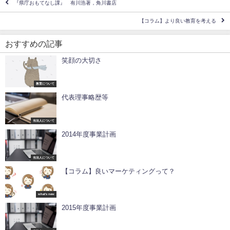
『県庁おもてなし課』 有川浩著，角川書店
【コラム】より良い教育を考える
おすすめの記事
笑顔の大切さ
教育について
代表理事略歴等
当法人について
2014年度事業計画
当法人について
【コラム】良いマーケティングって？
what's new
2015年度事業計画